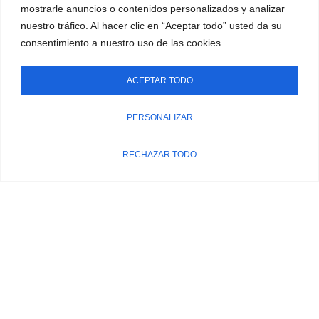
Política de devoluciones
mostrarle anuncios o contenidos personalizados y analizar
nuestro tráfico. Al hacer clic en “Aceptar todo” usted da su
© La tremenda tattoo | Todos los derechos reservados
consentimiento a nuestro uso de las cookies.
Financiado por la Unión Europea- NextGenerationEU
ACEPTAR TODO
PERSONALIZAR
RECHAZAR TODO